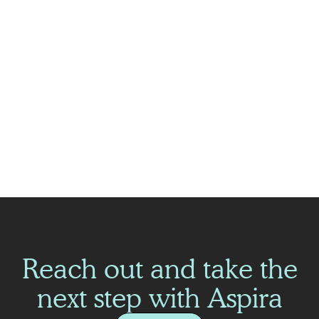
kommer som alltid försöka bidra till gruppen med våra
gemensamt samlade erfarenheter och jobba långsiktigt med
service och kvalitet i fokus.”
Ante Ukalovic, VD Änggårdens Tak
”Änggårdens Tak har med lönsamhet vuxit till en stabil position i
regionen, där de har flera ramavtal med stora aktörer och är
kända för sin höga servicenivå. Vi är glada att de nu blir en del av
Teqt Group!”
Stefan Lind, VD Teqt Group
Reach out and take the
next step with Aspira